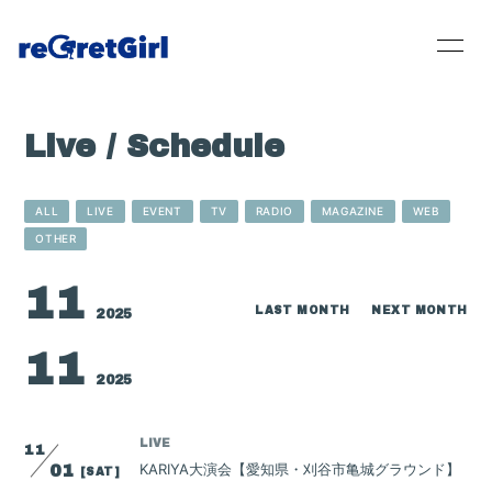
Live / Schedule
Home
ALL
LIVE
EVENT
TV
RADIO
MAGAZINE
WEB
News
OTHER
Live / Schedule
11
LAST MONTH
NEXT MONTH
2025
Bio
11
2025
Disc
Movie
LIVE
11
KARIYA大演会【愛知県・刈谷市亀城グラウンド】
01
[SAT]