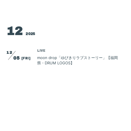
Blog
Gallery
12
FC Radio
2025
Special Movie
LIVE
12
Q&A
moon drop「ゆびきりラブストーリー」【福岡
05
[FRI]
県・DRUM LOGOS】
WEB
12
【Web】ぴあ 「reGretGirl presents. ONEMAN
05
[FRI]
TOUR 2025 ”for LOVERS" LINE CUBE SHIBUYA
公演」ライブレポート掲載！
WEB
12
【Web】VANITYMIX 「reGretGirl presents.
06
[SAT]
ONEMAN TOUR 2025 ”for LOVERS" LINE CUBE
SHIBUYA公演」ライブレポート掲載！