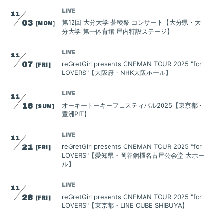
Goods
LIVE
11
Contact
第12回 大分大学 蒼稜祭 コンサート【大分県・大
03
[MON]
分大学 第一体育館 屋内特設ステージ】
LIVE
11
reGretGirl presents ONEMAN TOUR 2025 "for
07
[FRI]
LOVERS"【大阪府・NHK大阪ホール】
LIVE
11
オーキートーキーフェスティバル2025【東京都・
16
[SUN]
豊洲PIT】
LIVE
11
reGretGirl presents ONEMAN TOUR 2025 "for
21
[FRI]
LOVERS"【愛知県・岡谷鋼機名古屋公会堂 大ホー
ル】
会員登録
ログイン
LIVE
11
reGretGirl presents ONEMAN TOUR 2025 "for
28
[FRI]
LOVERS"【東京都・LINE CUBE SHIBUYA】