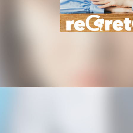
News
Live / Schedul
Bio
Disc
Movie
Goods
Contact