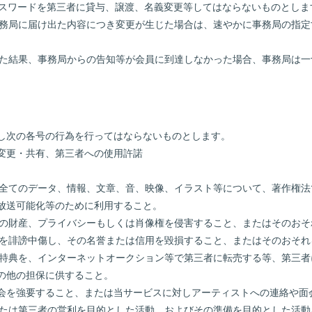
びパスワードを第三者に貸与、譲渡、名義変更等してはならないものとしま
に事務局に届け出た内容につき変更が生じた場合は、速やかに事務局の指
怠った結果、事務局からの告知等が会員に到達しなかった場合、事務局は
し次の各号の行為を行ってはならないものとします。
義変更・共有、第三者への使用許諾
した全てのデータ、情報、文章、音、映像、イラスト等について、著作権
放送可能化等のために利用すること。
三者の財産、プライバシーもしくは肖像権を侵害すること、またはそのお
三者を誹謗中傷し、その名誉または信用を毀損すること、またはそのおそ
及び特典を、インターネットオークション等で第三者に転売する等、第三
の他の担保に供すること。
や面会を強要すること、または当サービスに対しアーティストへの連絡や面
己または第三者の営利を目的とした活動、およびその準備を目的とした活