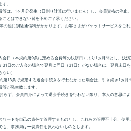
e
ます。
費等は、1ヶ月分発生（日割り計算は行いません）し、会員資格の停止
ることはできない旨を予めご了承ください。
会費等の他に別途通信料がかかります。お客さまがパケットサービスをご
、入会日（本規約第9条に定める会費等の決済日）より1ヵ月間とし、決
て31日のご入会の場合で翌月に同日（31日）がない場合は、翌月末日
らない）
規約第13条で規定する退会手続きを行わなかった場合は、引き続き1ヵ
費等が発生致します。
けておらず、会員自身によって退会手続きを行わない限り、本人の意思に
びパスワードを自己の責任で管理するものとし、これらの管理不十分、使
でも、事務局は一切責任を負わないものとします。