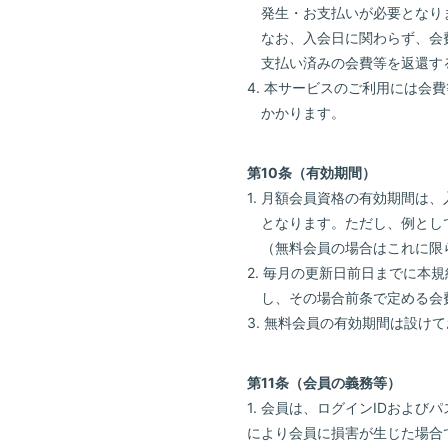
Live / Schedul
発生・お支払いが必要となり
なお、入会日に関わらず、会
Bio
支払い済みの会費等を返還す
4. 本サービスのご利用には
Disc
かかります。
Movie
第10条（有効期間）
Goods
1. 月額会員資格の有効期間は
となります。ただし、例とし
Contact
（無料会員の場合はこれに限
2. 毎月の更新日前日までに本
し、その場合前条で定める会
3. 無料会員の有効期間は設
第11条（会員の義務等）
1. 会員は、ログインIDおよ
により会員に損害が生じた場合