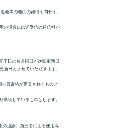
Blog
、退会等の理由の如何を問わず、
Gallery
利用の場合には送受信の通信料が
FC Radio
Special Movie
済完了日の翌月同日が次回更新日
Q&A
を更新日とさせていただきます。
月間会員資格が延長されるものと
より継続しているものとします。
用上の過誤、第三者による使用等