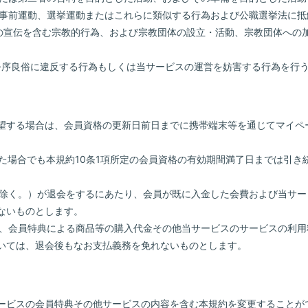
挙の事前運動、選挙運動またはこれらに類似する行為および公職選挙法に
宗教の宣伝を含む宗教的行為、および宗教団体の設立・活動、宗教団体への
は公序良俗に違反する行為もしくは当サービスの運営を妨害する行為を行
を希望する場合は、会員資格の更新日前日までに携帯端末等を通じてマイ
った場合でも本規約10条1項所定の会員資格の有効期間満了日までは引
員を除く。）が退会をするにあたり、会員が既に入金した会費および当サ
ないものとします。
）は、会員特典による商品等の購入代金その他当サービスのサービスの利
いては、退会後もなお支払義務を免れないものとします。
当サービスの会員特典その他サービスの内容を含む本規約を変更することが