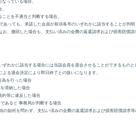
を行なっている場合。
合。
することを不適当と判断する場合。
た後であっても、承諾した会員が前項各号のいずれかに該当することが判
なお、撤回した場合も、支払い済みの会費の返還請求および損害賠償請
号のいずれかに該当する場合には当該会員を退会させることができるもの
による退会決定により即日終了との扱いになります。
止行為を行った場合
等を滞納した場合
用規約等に違反した場合
適当であると 事務局が判断する場合
、理由の如何を問わず、支払い済みの会費の返還請求および損害賠償請求