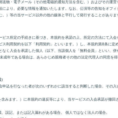
郵送物・電子メール（その他電磁的通知方法を含む。）およびその運営
法により、必要な情報を通知いたします。なお、公演等の告知をオフィ
む。）等の当サービス以外の他の媒体と平行して発行することがありま
ービス所定の手続きに基づき、本規約を承諾の上、所定の方法にて入会
ビス利用契約を以下「利用契約」といいます。）し、本規約第8条に定
となく入会を承諾した個人（以下、当該個人を「無料会員」といい、併
が未成年である場合は、あらかじめ親権者その他の法定代理人の同意を
回）
の入会申込を行なった者が次のいずれかに該当すると判断した場合、その
時点を含みます。）に本規約の違反等により、当サービスの入会承諾が撤回
記載、誤記、または記入漏れがある場合。 個人ではなく法人の場合。