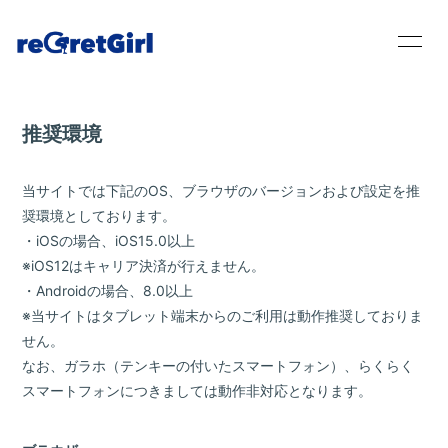
推奨環境
Home
当サイトでは下記のOS、ブラウザのバージョンおよび設定を推
奨環境としております。
News
・iOSの場合、iOS15.0以上
Live / Schedule
※iOS12はキャリア決済が行えません。
・Androidの場合、8.0以上
Bio
※当サイトはタブレット端末からのご利用は動作推奨しておりま
せん。
Disc
なお、ガラホ（テンキーの付いたスマートフォン）、らくらく
スマートフォンにつきましては動作非対応となります。
Movie