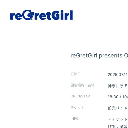
reGretGirl prese
公演日
2025.07.11
開催場所・会場
神奈川県
F
OPEN/START
18:30 / 19
チケット
前売り：￥4
INFO
＜チケット
Home
ぴあ：
http