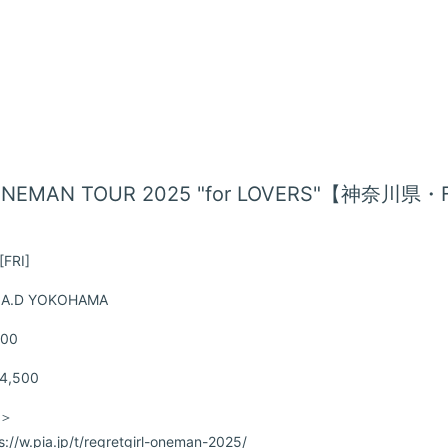
nts ONEMAN TOUR 2025 "for LOVERS"【神奈川県
[FRI]
.A.D YOKOHAMA
:00
,500
＞
s://w.pia.jp/t/regretgirl-oneman-2025/