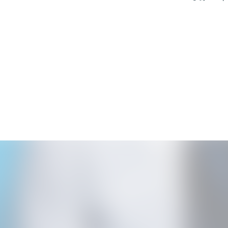
News
Live / Schedul
Bio
Disc
Movie
Goods
Contact