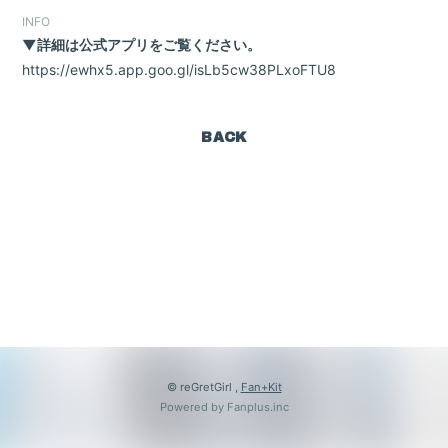
Goods
INFO
▼詳細は公式アプリをご覧ください。
Contact
https://ewhx5.app.goo.gl/isLb5cw38PLxoFTU8
BACK
会員登録
ログイン
© reGretGirl ,
Fan+Kit
Powered by Fanplus.inc