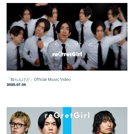
Bio
Disc
Movie
Goods
Contact
「知らんけど」Official Music Video
2025.07.04