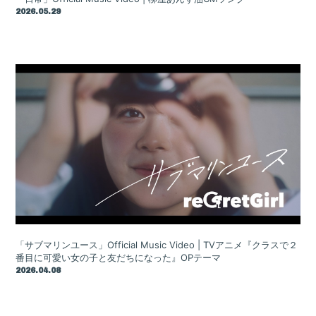
2026.05.29
Home
「サブマリンユース」Official Music Video | TVアニメ『クラスで２
番目に可愛い女の子と友だちになった』OPテーマ
News
2026.04.08
Live / Schedule