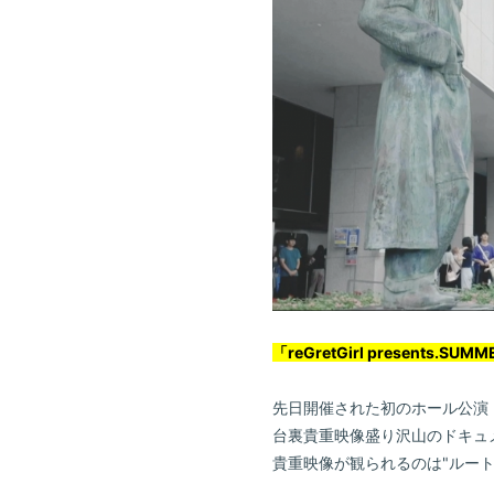
Home
News
「reGretGirl present
Live / Schedul
Bio
先日開催された初のホール公演「reGr
台裏貴重映像盛り沢山のドキュメ
Disc
貴重映像が観られるのは"ルート