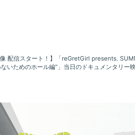
スタート！】「reGretGirl presents. SUMM
思わないためのホール編"」当日のドキュメンタリー映