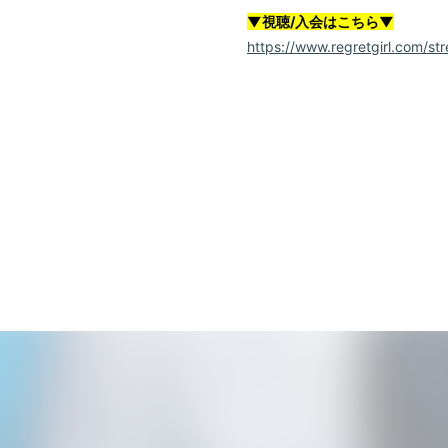
Movie
▼視聴/入会はこちら▼
https://www.regretgirl.com/st
Goods
Contact