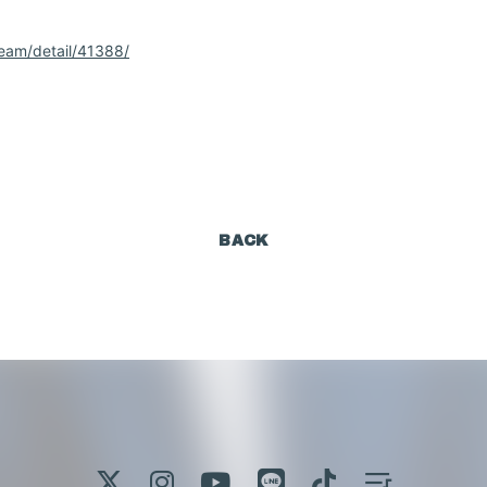
ream/detail/41388/
BACK