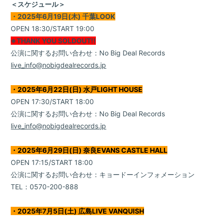
＜スケジュール＞
・2025年6月19日(木) 千葉LOOK
OPEN 18:30/START 19:00
※THANK YOU SOLDOUT!!
公演に関するお問い合わせ：No Big Deal Records
live_info@nobigdealrecords.jp
Home
・2025年6月22日(日) 水戸LIGHT HOUSE
OPEN 17:30/START 18:00
News
公演に関するお問い合わせ：No Big Deal Records
live_info@nobigdealrecords.jp
Live / Schedule
Bio
・2025年6月29日(日) 奈良EVANS CASTLE HALL
OPEN 17:15/START 18:00
Disc
公演に関するお問い合わせ：キョードーインフォメーション
TEL：0570-200-888
Movie
・2025年7月5日(土) 広島LIVE VANQUISH
Goods