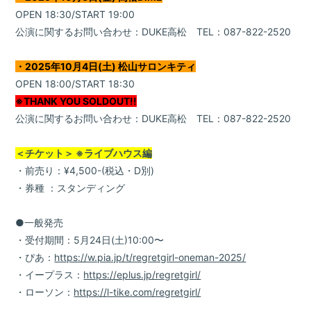
OPEN 18:30/START 19:00
Blog
公演に関するお問い合わせ：DUKE高松 TEL：087-822-2520
Gallery
・2025年10月4日(土) 松山サロンキティ
OPEN 18:00/START 18:30
FC Radio
※THANK YOU SOLDOUT!!
公演に関するお問い合わせ：DUKE高松 TEL：087-822-2520
Special Movie
＜チケット＞ ※ライブハウス編
Q&A
・前売り：¥4,500-(税込・D別)
・券種 ：スタンディング
●一般発売
・受付期間：5月24日(土)10:00〜
・ぴあ：
https://w.pia.jp/t/regretgirl-oneman-2025/
・イープラス：
https://eplus.jp/regretgirl/
・ローソン：
https://l-tike.com/regretgirl/