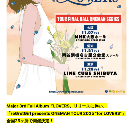
Major 3rd Full Album『LOVERS』リリースに伴い、
「
reGretGirl presents ONEMAN TOUR 2025 "for LOVERS"
」
全国25ヶ所で開催決定！