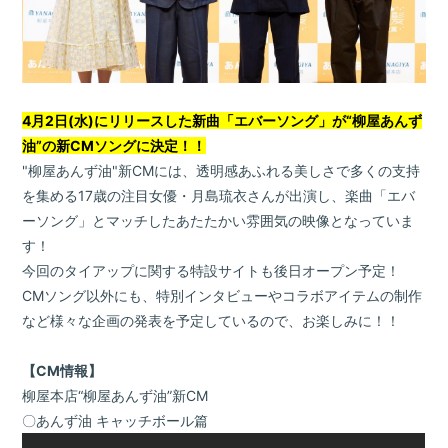
Home
4月2日(水)にリリースした新曲「エバーソング」が“柳屋あんず
News
油”の新CMソングに決定！！
"柳屋あんず油"新CMには、透明感あふれる美しさで多くの支持
Live / Schedule
を集める17歳の注目女優・月島琉衣さんが出演し、楽曲「エバ
Bio
ーソング」とマッチしたあたたかい雰囲気の映像となっていま
す！
Disc
今回のタイアップに関する特設サイトも後日オープン予定！
CMソング以外にも、特別インタビューやコラボアイテムの制作
Movie
など様々な企画の発表を予定しているので、お楽しみに！！
Goods
【CM情報】
柳屋本店“柳屋あんず油”新CM
Contact
〇あんず油 キャッチボール篇