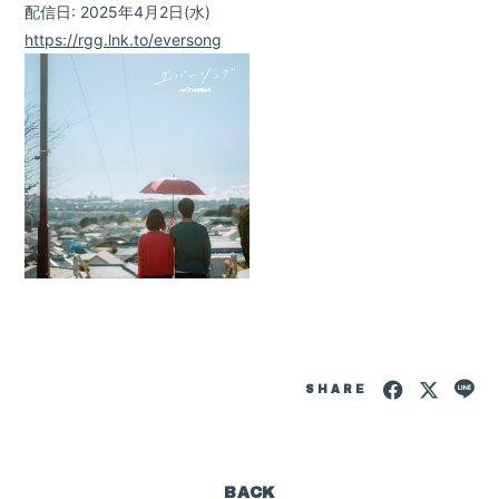
配信日: 2025年4月2日(水)
https://rgg.lnk.to/eversong
SHARE
BACK