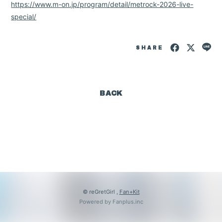
Goods
https://www.m-on.jp/program/detail/metrock-2026-live-
special/
Contact
SHARE
BACK
会員登録
ログイン
© reGretGirl ,
Fan+Kit
Powered by Fanplus.inc