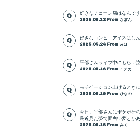
Home
好きなチェーン店はなんで
2025.06.12
From なぽん
News
Live / Schedul
好きなコンビニアイスはな
2025.05.24
From みほ
Bio
平部さんライブ中にもらい泣
Disc
2025.05.16
From イチカ
Movie
モチベーション上げるとき
Goods
2025.05.16
From ひなの
Contact
今日、平部さんにポケポケ
最近見た夢で面白い夢とか
2025.05.16
From みく