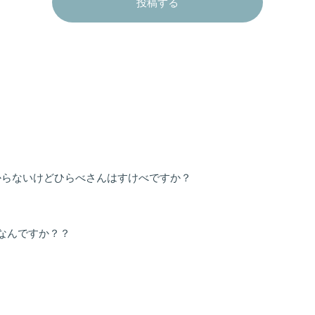
投稿する
？
からないけどひらべさんはすけべですか？
靴なんですか？？