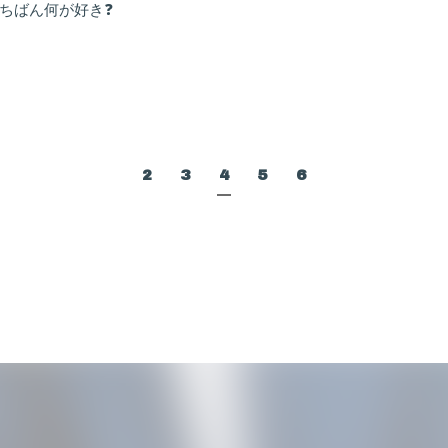
いちばん何が好き❓
2
3
4
5
6