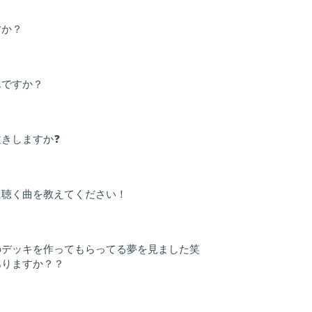
すか？
e
んですか？
きしますか❓
に聴く曲を教えてください！
のデッキを作ってもらってる夢を見ました笑
ありますか？？