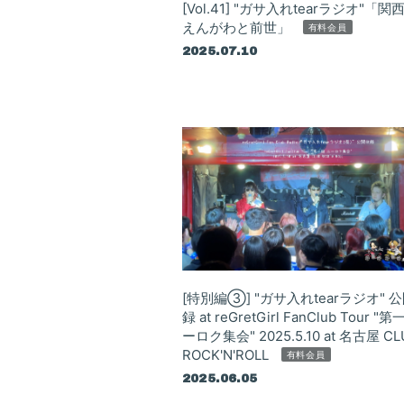
[Vol.41] "ガサ入れtearラジオ"「関
えんがわと前世」
有料会員
2025.07.10
Home
News
Live / Schedul
Bio
[特別編③] "ガサ入れtearラジオ" 
録 at reGretGirl FanClub Tour "
ーロク集会" 2025.5.10 at 名古屋 CL
Disc
ROCK'N'ROLL
有料会員
Movie
2025.06.05