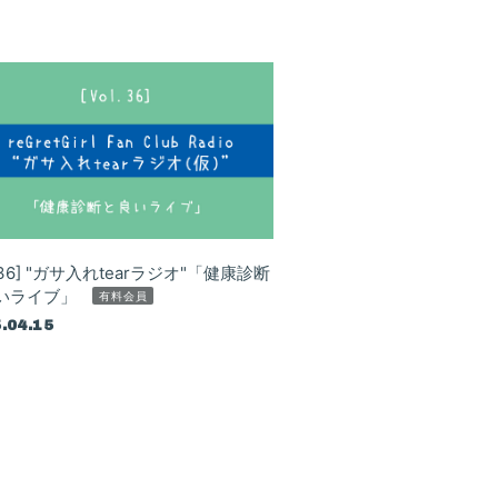
Q&A
l.36] "ガサ入れtearラジオ"「健康診断
いライブ」
有料会員
.04.15