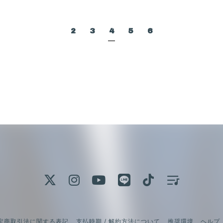
2
3
4
5
6
定商取引法に関する表記
支払時期 / 解約方法について
推奨環境
ヘルプ 