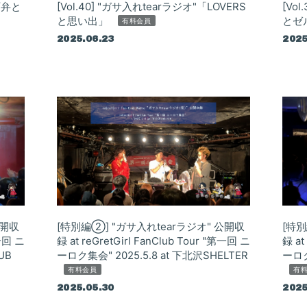
西弁と
[Vol.40] "ガサ入れtearラジオ"「LOVERS
[Vo
と思い出」
とゼ
有料会員
2025.06.23
2025
e
公開収
[特別編②] "ガサ入れtearラジオ" 公開収
[特別
第一回 ニ
録 at reGretGirl FanClub Tour "第一回 ニ
録 at
UB
ーロク集会" 2025.5.8 at 下北沢SHELTER
ーロク
有料会員
有
2025.05.30
2025