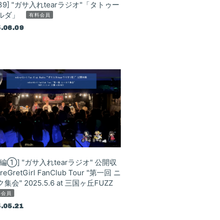
l.39] "ガサ入れtearラジオ"「タトゥー
ルダ」
有料会員
.06.09
会員登録
ログイン
Blog
編①] "ガサ入れtearラジオ" 公開収
Gallery
 reGretGirl FanClub Tour "第一回 ニ
集会" 2025.5.6 at 三国ヶ丘FUZZ
FC Radio
料会員
.05.21
Special Movie