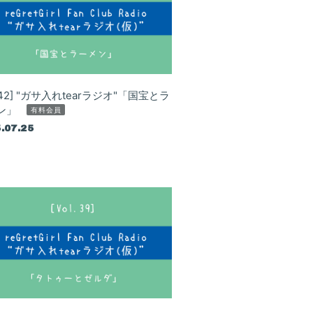
l.42] "ガサ入れtearラジオ"「国宝とラ
ン」
有料会員
.07.25