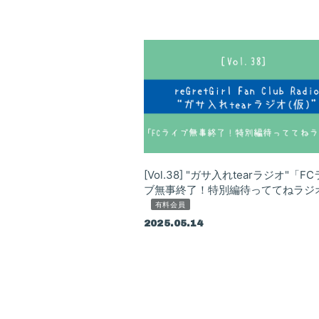
Goods
Contact
[Vol.38] "ガサ入れtearラジオ"「F
ブ無事終了！特別編待っててねラジ
有料会員
2025.05.14