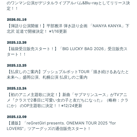
Goods
のワンマン公演がデジタルライブアルバム&Blu-rayとしてリリース決
定！！
Contact
2026.01.16
【弾語り公演開催！】平部雅洋 弾き語り企画 「NANYA KANYA」下
北沢 近道で開催決定！ ※1/16更新
2025.12.26
【福袋受注販売スタート！】「BIG LUCKY BAG 2026」受注販売ス
タート！！
2025.12.25
【払戻しのご案内】プッシュプルポットTOUR「描き続けるあなたと
未来へ」盛岡公演、札幌公演 払戻しのご案内
2025.12.24
【初のアニメ主題歌に決定！】新曲「サブマリンユース」がTVアニ
メ『クラスで2番目に可愛い女の子と友だちになった』（略称：クラ
にか） のOP主題歌に決定！！※12/24更新
2025.12.09
【通販】「reGretGirl presents. ONEMAN TOUR 2025 "for
会員登録
ログイン
LOVERS"」ツアーグッズの通信販売スタート！