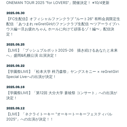
Goods
ONEMAN TOUR 2025 "for LOVERS"」開催決定！ ※10/4更新
Contact
2025.09.30
【FC生配信】オフィシャルファンクラブ "ルート26" 有料会員限定生
配信 「あつまれ reGretGirlのファンクラブ生配信 〜ツアーライブハ
ウス編一旦お疲れちゃん ホールに向けて頑張るゾ！編〜」配信決
定！
2025.09.25
【LIVE】「プッシュプルポット2025-26 描き続けるあなたと未来
へ」盛岡&札幌公演 出演決定！
2025.09.22
【学園祭LIVE】「松本大学 梓乃森祭」ヤングスキニー × reGretGirl
Special Liveへの出演が決定！
2025.09.16
【学園祭LIVE】「第12回 大分大学 蒼稜祭 コンサート」への出演が
決定！
2025.09.12
会員登録
ログイン
【LIVE】「ネクライトーキー "オーキートーキーフェスティバル
2025"」への出演が決定！！